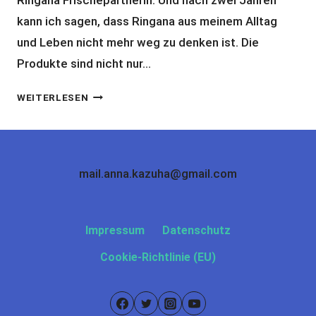
Ringana Frischepartnerin. Und nach zwei Jahren
kann ich sagen, dass Ringana aus meinem Alltag
und Leben nicht mehr weg zu denken ist. Die
Produkte sind nicht nur…
MEINE
WEITERLESEN
RINGANA
ESSENTIALS
ALS
MAMA
mail.anna.kazuha@gmail.com
–
WIE
ICH
Impressum
Datenschutz
MICH
UND
Cookie-Richtlinie (EU)
MEINE
KINDER
IM
ALLTAG