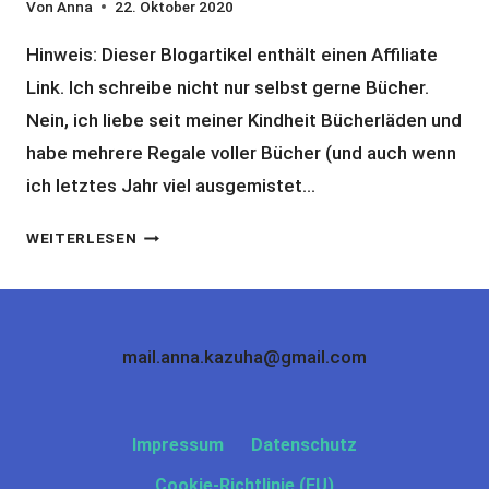
Von
Anna
22. Oktober 2020
Hinweis: Dieser Blogartikel enthält einen Affiliate
Link. Ich schreibe nicht nur selbst gerne Bücher.
Nein, ich liebe seit meiner Kindheit Bücherläden und
habe mehrere Regale voller Bücher (und auch wenn
ich letztes Jahr viel ausgemistet…
BUCHTIPP
WEITERLESEN
FÜR
DEN
ANFANG
MIT
mail.anna.kazuha@gmail.com
HISTAMININTOLERANZ
Impressum
Datenschutz
Cookie-Richtlinie (EU)