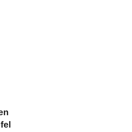
en
fel