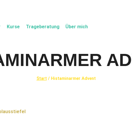
r
Kurse
Trageberatung
Über mich
AMINARMER A
Start
/
Histaminarmer Advent