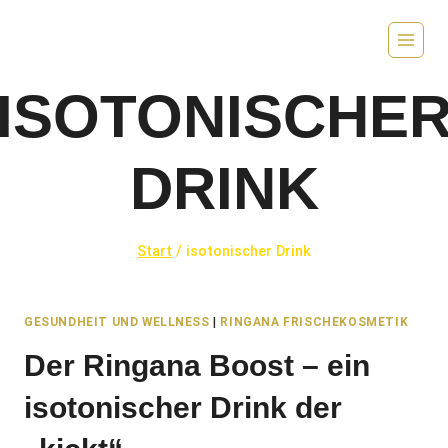
Zum
Inhalt
springen
ISOTONISCHE
DRINK
Start
/
isotonischer Drink
GESUNDHEIT UND WELLNESS
|
RINGANA FRISCHEKOSMETIK
Der Ringana Boost – ein
isotonischer Drink der