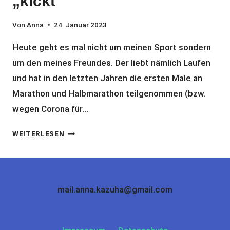
„kickt“
Von
Anna
24. Januar 2023
Heute geht es mal nicht um meinen Sport sondern
um den meines Freundes. Der liebt nämlich Laufen
und hat in den letzten Jahren die ersten Male an
Marathon und Halbmarathon teilgenommen (bzw.
wegen Corona für…
DER
WEITERLESEN
RINGANA
BOOST
–
EIN
mail.anna.kazuha@gmail.com
ISOTONISCHER
DRINK
DER
„KICKT“