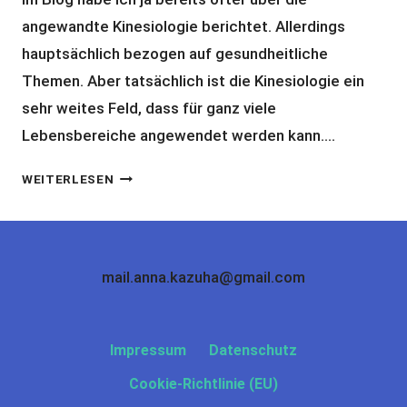
angewandte Kinesiologie berichtet. Allerdings
hauptsächlich bezogen auf gesundheitliche
Themen. Aber tatsächlich ist die Kinesiologie ein
sehr weites Feld, dass für ganz viele
Lebensbereiche angewendet werden kann….
SCHULSTRESS
WEITERLESEN
UND
LERNBLOCKADEN
AUFLÖSEN
–
mail.anna.kazuha@gmail.com
KINESIOGIE
FÜR
KINDER
Impressum
Datenschutz
Cookie-Richtlinie (EU)