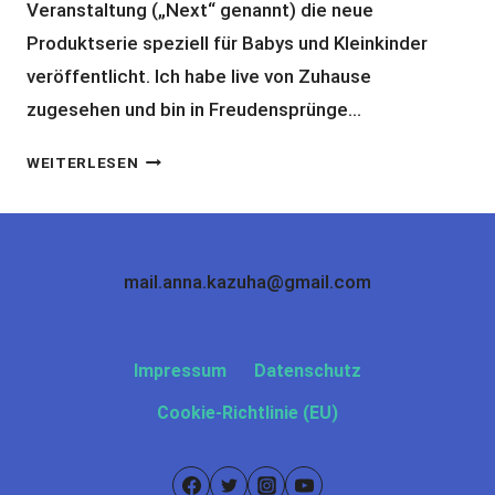
Veranstaltung („Next“ genannt) die neue
Produktserie speziell für Babys und Kleinkinder
veröffentlicht. Ich habe live von Zuhause
zugesehen und bin in Freudensprünge…
JUHUUU!!!
WEITERLESEN
ES
GIBT
JETZT
AUCH
mail.anna.kazuha@gmail.com
RINGANA
FRISCHEKOSMETIK
FÜR
Impressum
Datenschutz
BABYS
UND
Cookie-Richtlinie (EU)
KLEINKINDER