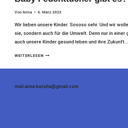
Von
Anna
6. März 2023
Wir lieben unsere Kinder. Sososo sehr. Und wir woll
sie, sondern auch für die Umwelt. Denn nur in ein
auch unsere Kinder gesund leben und ihre Zukunft…
WELCHE
WEITERLESEN
UMWELTFREUNDLICHE
ALTERNATIVE
FÜR
BABY
mail.anna.kazuha@gmail.com
FEUCHTTÜCHER
GIBT
ES?