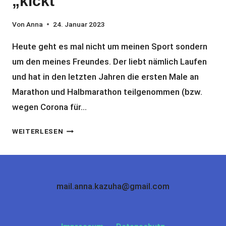
„kickt“
Von
Anna
24. Januar 2023
Heute geht es mal nicht um meinen Sport sondern
um den meines Freundes. Der liebt nämlich Laufen
und hat in den letzten Jahren die ersten Male an
Marathon und Halbmarathon teilgenommen (bzw.
wegen Corona für…
DER
WEITERLESEN
RINGANA
BOOST
–
EIN
mail.anna.kazuha@gmail.com
ISOTONISCHER
DRINK
DER
„KICKT“