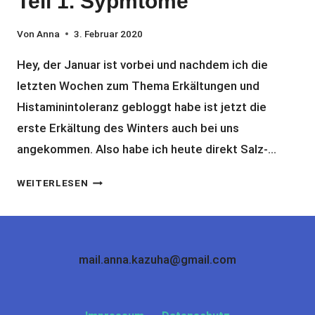
Teil 1. Sypmtome
Von
Anna
3. Februar 2020
Hey, der Januar ist vorbei und nachdem ich die
letzten Wochen zum Thema Erkältungen und
Histaminintoleranz gebloggt habe ist jetzt die
erste Erkältung des Winters auch bei uns
angekommen. Also habe ich heute direkt Salz-…
WOHER
WEITERLESEN
WEISS I
CH, O
B I
CH E
mail.anna.kazuha@gmail.com
INE H
ISTAMININTOLERANZ H
ABE? T
EIL 1