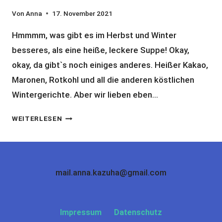
Von
Anna
17. November 2021
Hmmmm, was gibt es im Herbst und Winter
besseres, als eine heiße, leckere Suppe! Okay,
okay, da gibt`s noch einiges anderes. Heißer Kakao,
Maronen, Rotkohl und all die anderen köstlichen
Wintergerichte. Aber wir lieben eben…
REZEPT
WEITERLESEN
FÜR
EINE
EXOTISCHE
KOKOS-
mail.anna.kazuha@gmail.com
KÜRBIS-
SUPPE
Impressum
Datenschutz