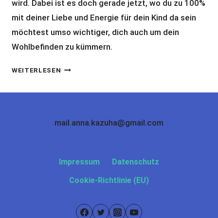
wird. Dabei ist es doch gerade jetzt, wo du zu 100%
mit deiner Liebe und Energie für dein Kind da sein
möchtest umso wichtiger, dich auch um dein
Wohlbefinden zu kümmern.
6
WEITERLESEN
TIPPS
FÜR
SELBSTFÜRSORGE
IM
mail.anna.kazuha@gmail.com
MAMA
ALLTAG
Impressum
Datenschutz
Cookie-Richtlinie (EU)