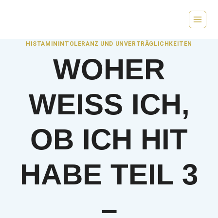
Zum
Inhalt
springen
HISTAMININTOLERANZ UND UNVERTRÄGLICHKEITEN
WOHER
WEISS ICH, O
B ICH HIT H
ABE TEIL 3 –
L