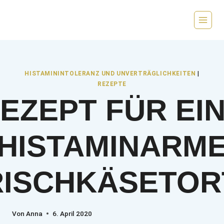
Zum
Inhalt
springen
HISTAMININTOLERANZ UND UNVERTRÄGLICHKEITEN
|
REZEPTE
EZEPT FÜR EI
HISTAMINARM
RISCHKÄSETOR
Von
Anna
6. April 2020