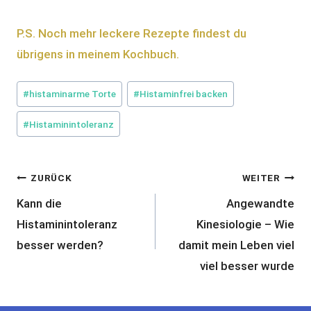
P.S. Noch mehr leckere Rezepte findest du
übrigens in meinem Kochbuch.
Schlagworte:
#
histaminarme Torte
#
Histaminfrei backen
#
Histaminintoleranz
Beitragsnavigation
ZURÜCK
WEITER
Kann die
Angewandte
Histaminintoleranz
Kinesiologie – Wie
besser werden?
damit mein Leben viel
viel besser wurde