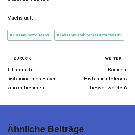
Machs gut.
Schlagworte:
#
Histaminintoleranz
#
Lebesnmittelvorrat Histaminarm
Beitragsnavigation
ZURÜCK
WEITER
10 Ideen für
Kann die
histaminarmes Essen
Histaminintoleranz
zum mitnehmen
besser werden?
Ähnliche Beiträge