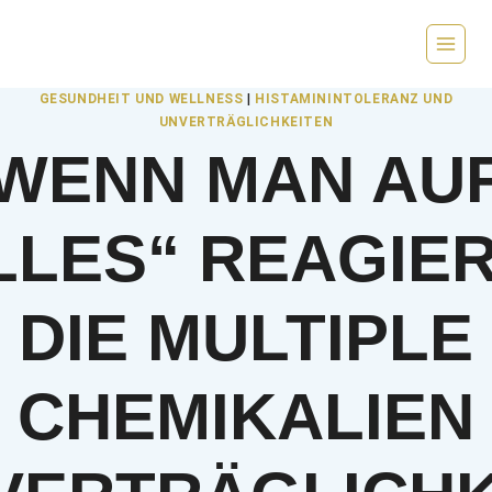
Zum
Inhalt
springen
GESUNDHEIT UND WELLNESS
|
HISTAMININTOLERANZ UND
UNVERTRÄGLICHKEITEN
WENN MAN AU
LLES“ REAGIER
DIE MULTIPLE
CHEMIKALIEN