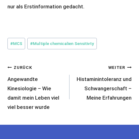
nur als Erstinformation gedacht.
Schlagworte:
#
MCS
#
Multiple chemicalien Sensitivty
Beitragsnavigation
ZURÜCK
WEITER
Angewandte
Histaminintoleranz und
Kinesiologie – Wie
Schwangerschaft –
damit mein Leben viel
Meine Erfahrungen
viel besser wurde