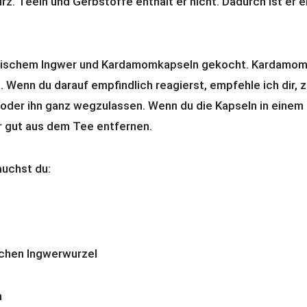
rz. Teein und Gerbstoffe enthält er nicht. Dadurch ist er e
frischem Ingwer und Kardamomkapseln gekocht. Kardamom 
e. Wenn du darauf empfindlich reagierst, empfehle ich dir,
der ihn ganz wegzulassen. Wenn du die Kapseln in einem
er gut aus dem Tee entfernen.
auchst du:
ischen Ingwerwurzel
n