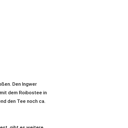
oßen. Den Ingwer
mit dem Roibostee in
end den Tee noch ca.
st, gibt es weitere