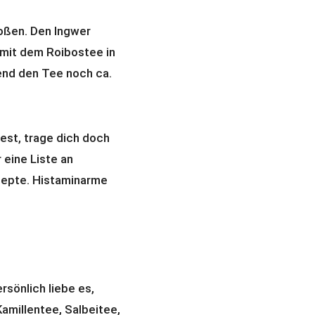
oßen. Den Ingwer
mit dem Roibostee in
end den Tee noch ca.
st, trage dich doch
 eine Liste an
zepte. Histaminarme
rsönlich liebe es,
amillentee, Salbeitee,