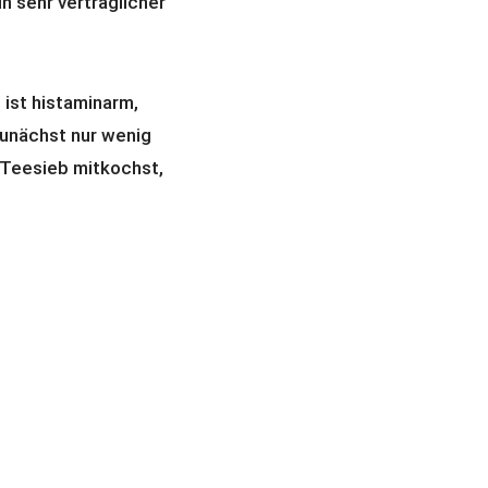
in sehr verträglicher
ist histaminarm,
 zunächst nur wenig
 Teesieb mitkochst,