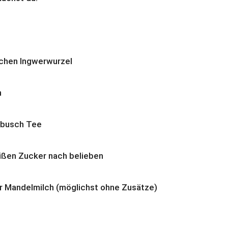
ischen Ingwerwurzel
n
tbusch Tee
ißen Zucker nach belieben
r Mandelmilch (möglichst ohne Zusätze)