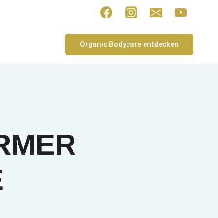
Organic Bodycare entdecken
ARMER
E