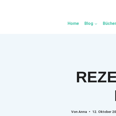
Zum
Inhalt
springen
Home
Blog
Büche
REZE
Von
Anna
12. Oktober 2