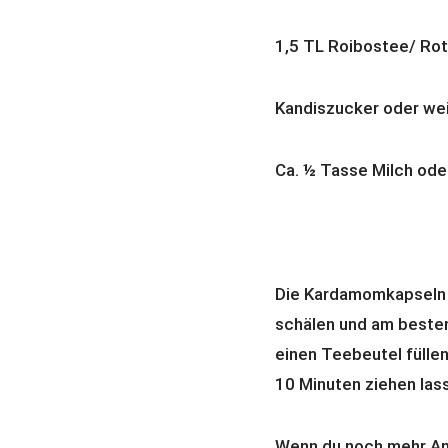
1,5 TL Roibostee/ Ro
Kandiszucker oder we
Ca. ½ Tasse Milch ode
Die Kardamomkapseln 
schälen und am beste
einen Teebeutel fülle
10 Minuten ziehen las
Wenn du noch mehr An