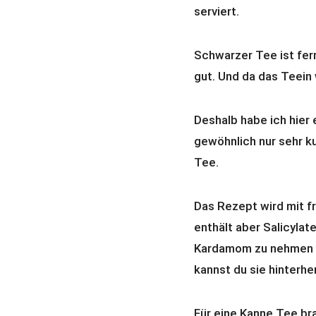
serviert.
Schwarzer Tee ist fer
gut. Und da das Teein 
Deshalb habe ich hier 
gewöhnlich nur sehr ku
Tee.
Das Rezept wird mit 
enthält aber Salicylat
Kardamom zu nehmen o
kannst du sie hinterh
Für eine Kanne Tee br